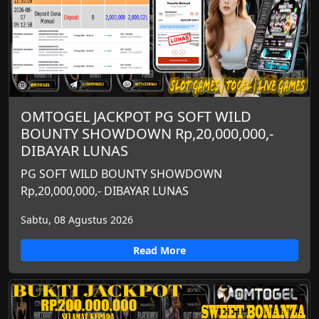
OMTOGEL JACKPOT PG SOFT WILD
BOUNTY SHOWDOWN Rp,20,000,000,-
DIBAYAR LUNAS
PG SOFT WILD BOUNTY SHOWDOWN
Rp,20,000,000,- DIBAYAR LUNAS
Sabtu, 08 Agustus 2026
Read More