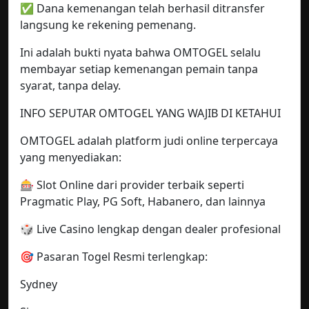
✅ Dana kemenangan telah berhasil ditransfer
langsung ke rekening pemenang.
Ini adalah bukti nyata bahwa OMTOGEL selalu
membayar setiap kemenangan pemain tanpa
syarat, tanpa delay.
INFO SEPUTAR OMTOGEL YANG WAJIB DI KETAHUI
OMTOGEL adalah platform judi online terpercaya
yang menyediakan:
🎰 Slot Online dari provider terbaik seperti
Pragmatic Play, PG Soft, Habanero, dan lainnya
🎲 Live Casino lengkap dengan dealer profesional
🎯 Pasaran Togel Resmi terlengkap:
Sydney