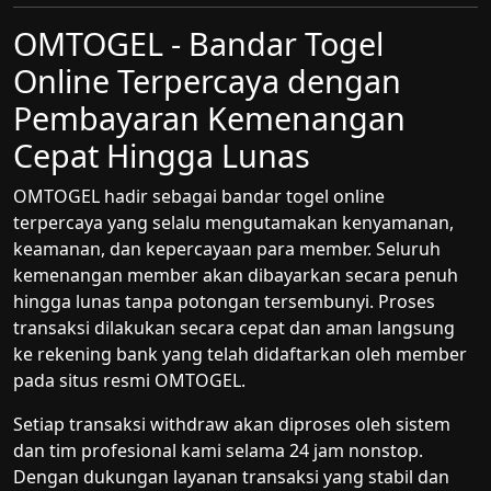
OMTOGEL - Bandar Togel
Online Terpercaya dengan
Pembayaran Kemenangan
Cepat Hingga Lunas
OMTOGEL hadir sebagai bandar togel online
terpercaya yang selalu mengutamakan kenyamanan,
keamanan, dan kepercayaan para member. Seluruh
kemenangan member akan dibayarkan secara penuh
hingga lunas tanpa potongan tersembunyi. Proses
transaksi dilakukan secara cepat dan aman langsung
ke rekening bank yang telah didaftarkan oleh member
pada situs resmi OMTOGEL.
Setiap transaksi withdraw akan diproses oleh sistem
dan tim profesional kami selama 24 jam nonstop.
Dengan dukungan layanan transaksi yang stabil dan