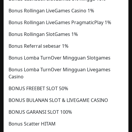
Bonus Rollingan LiveGames Casino 1%
Bonus Rollingan LiveGames PragmaticPlay 1%
Bonus Rollingan SlotGames 1%
Bonus Referral sebesar 1%
Bonus Lomba TurnOver Mingguan Slotgames
Bonus Lomba TurnOver Mingguan Livegames
Casino
BONUS FREEBET SLOT 50%
BONUS BULANAN SLOT & LIVEGAME CASINO
BONUS GARANSI SLOT 100%
Bonus Scatter HITAM