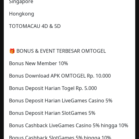
Singapore
Hongkong
TOTOMACAU 4D & 5D
🎁 BONUS & EVENT TERBESAR OMTOGEL
Bonus New Member 10%
Bonus Download APK OMTOGEL Rp. 10.000
Bonus Deposit Harian Togel Rp. 5.000
Bonus Deposit Harian LiveGames Casino 5%
Bonus Deposit Harian SlotGames 5%
Bonus Cashback LiveGames Casino 5% hingga 10%
Bonus Cashback SlotGames 5% hingga 10%