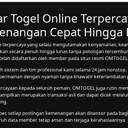
 Togel Online Terperc
nangan Cepat Hingga 
ne terpercaya yang selalu mengutamakan kenyamanan, kea
n secara penuh hingga lunas tanpa potongan tersembunyi.
telah didaftarkan oleh member pada situs resmi OMTOGEL
leh sistem dan tim profesional kami selama 24 jam nonstop
i permainan dengan nyaman tanpa khawatir keterlambata
percayaan kepada seluruh pemain, OMTOGEL juga rutin m
pilkan merupakan transaksi asli dan dapat dicek melalui
ing.
r, setiap postingan kemenangan akan disensor pada bagi
luruh data member tetap aman dan terjaga kerahasiaannya.