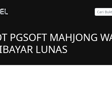
T PGSOFT MAHJONG WA
DIBAYAR LUNAS