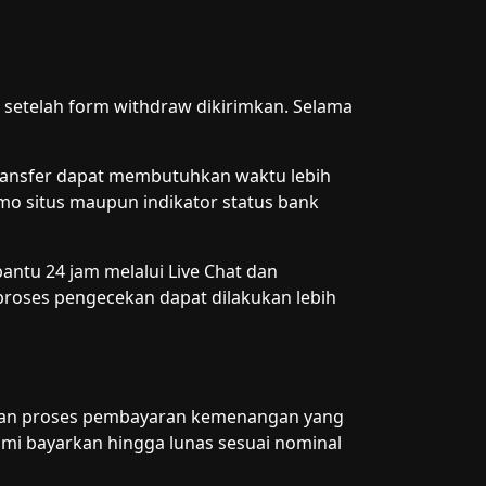
setelah form withdraw dikirimkan. Selama
transfer dapat membutuhkan waktu lebih
mo situs maupun indikator status bank
ntu 24 jam melalui Live Chat dan
proses pengecekan dapat dilakukan lebih
engan proses pembayaran kemenangan yang
mi bayarkan hingga lunas sesuai nominal