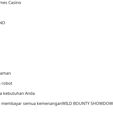
mes Casino
INO
& aman
a robot
ua kebutuhan Anda
rbukti membayar semua kemenanganWILD BOUNTY SHOWDO