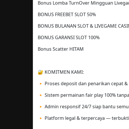
Bonus Lomba TurnOver Mingguan Livega
BONUS FREEBET SLOT 50%
BONUS BULANAN SLOT & LIVEGAME CAS
BONUS GARANSI SLOT 100%
Bonus Scatter HITAM
🔐 KOMITMEN KAMI:
🔸 Proses deposit dan penarikan cepat 
🔸 Sistem permainan fair play 100% tanp
🔸 Admin responsif 24/7 siap bantu sem
🔸 Platform legal & terpercaya — te