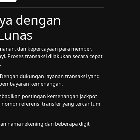
aya dengan
Lunas
manan, dan kepercayaan para member.
 Proses transaksi dilakukan secara cepat
.
. Dengan dukungan layanan transaksi yang
n pembayaran kemenangan.
embagikan postingan kemenangan jackpot
 nomor referensi transfer yang tercantum
an nama rekening dan beberapa digit