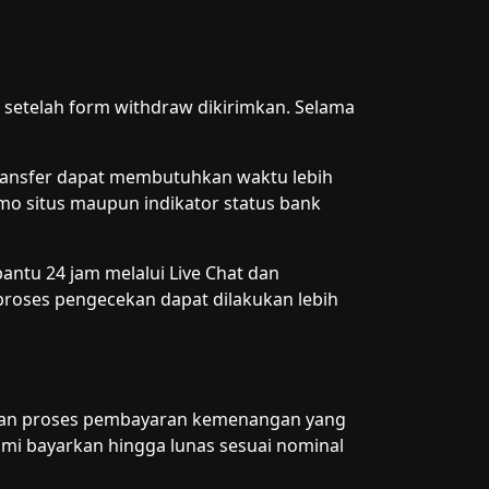
setelah form withdraw dikirimkan. Selama
transfer dapat membutuhkan waktu lebih
mo situs maupun indikator status bank
ntu 24 jam melalui Live Chat dan
proses pengecekan dapat dilakukan lebih
engan proses pembayaran kemenangan yang
mi bayarkan hingga lunas sesuai nominal