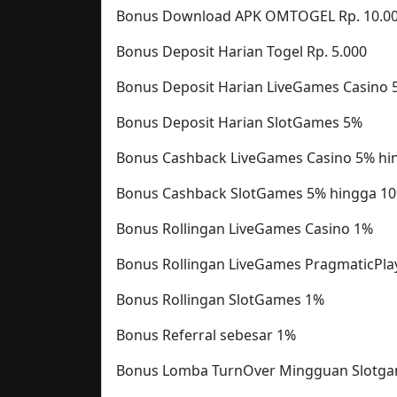
Bonus Download APK OMTOGEL Rp. 10.0
Bonus Deposit Harian Togel Rp. 5.000
Bonus Deposit Harian LiveGames Casino 
Bonus Deposit Harian SlotGames 5%
Bonus Cashback LiveGames Casino 5% hi
Bonus Cashback SlotGames 5% hingga 1
Bonus Rollingan LiveGames Casino 1%
Bonus Rollingan LiveGames PragmaticPla
Bonus Rollingan SlotGames 1%
Bonus Referral sebesar 1%
Bonus Lomba TurnOver Mingguan Slotg