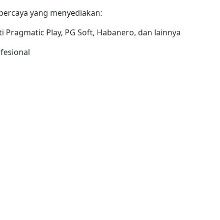
rpercaya yang menyediakan:
ti Pragmatic Play, PG Soft, Habanero, dan lainnya
fesional