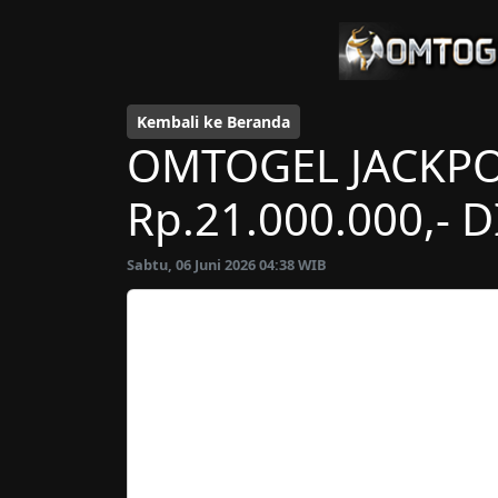
Kembali ke Beranda
OMTOGEL JACKPO
Rp.21.000.000,- 
Sabtu, 06 Juni 2026 04:38 WIB