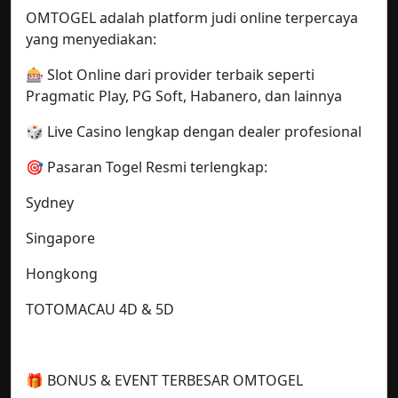
OMTOGEL adalah platform judi online terpercaya
yang menyediakan:
🎰 Slot Online dari provider terbaik seperti
Pragmatic Play, PG Soft, Habanero, dan lainnya
🎲 Live Casino lengkap dengan dealer profesional
🎯 Pasaran Togel Resmi terlengkap:
Sydney
Singapore
Hongkong
TOTOMACAU 4D & 5D
🎁 BONUS & EVENT TERBESAR OMTOGEL