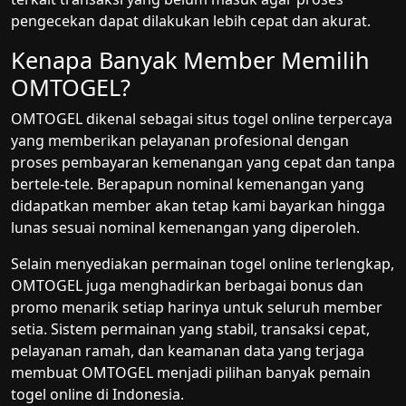
pengecekan dapat dilakukan lebih cepat dan akurat.
Kenapa Banyak Member Memilih
OMTOGEL?
OMTOGEL dikenal sebagai situs togel online terpercaya
yang memberikan pelayanan profesional dengan
proses pembayaran kemenangan yang cepat dan tanpa
bertele-tele. Berapapun nominal kemenangan yang
didapatkan member akan tetap kami bayarkan hingga
lunas sesuai nominal kemenangan yang diperoleh.
Selain menyediakan permainan togel online terlengkap,
OMTOGEL juga menghadirkan berbagai bonus dan
promo menarik setiap harinya untuk seluruh member
setia. Sistem permainan yang stabil, transaksi cepat,
pelayanan ramah, dan keamanan data yang terjaga
membuat OMTOGEL menjadi pilihan banyak pemain
togel online di Indonesia.