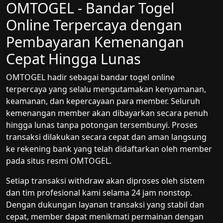
OMTOGEL - Bandar Togel
Online Terpercaya dengan
Pembayaran Kemenangan
Cepat Hingga Lunas
OMTOGEL hadir sebagai bandar togel online
terpercaya yang selalu mengutamakan kenyamanan,
keamanan, dan kepercayaan para member. Seluruh
kemenangan member akan dibayarkan secara penuh
hingga lunas tanpa potongan tersembunyi. Proses
transaksi dilakukan secara cepat dan aman langsung
ke rekening bank yang telah didaftarkan oleh member
pada situs resmi OMTOGEL.
Setiap transaksi withdraw akan diproses oleh sistem
dan tim profesional kami selama 24 jam nonstop.
Dengan dukungan layanan transaksi yang stabil dan
cepat, member dapat menikmati permainan dengan