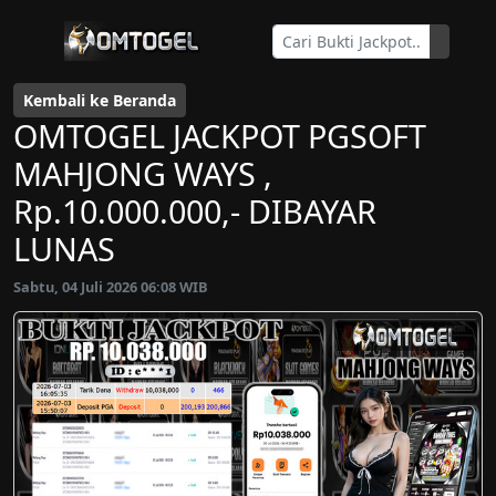
Kembali ke Beranda
OMTOGEL JACKPOT PGSOFT
MAHJONG WAYS ,
Rp.10.000.000,- DIBAYAR
LUNAS
Sabtu, 04 Juli 2026 06:08 WIB