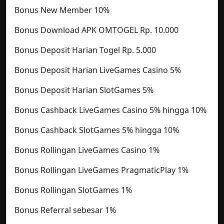
Bonus New Member 10%
Bonus Download APK OMTOGEL Rp. 10.000
Bonus Deposit Harian Togel Rp. 5.000
Bonus Deposit Harian LiveGames Casino 5%
Bonus Deposit Harian SlotGames 5%
Bonus Cashback LiveGames Casino 5% hingga 10%
Bonus Cashback SlotGames 5% hingga 10%
Bonus Rollingan LiveGames Casino 1%
Bonus Rollingan LiveGames PragmaticPlay 1%
Bonus Rollingan SlotGames 1%
Bonus Referral sebesar 1%