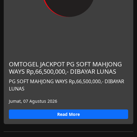
OMTOGEL JACKPOT PG SOFT MAHJONG
WAYS Rp,66,500,000,- DIBAYAR LUNAS
PG SOFT MAHJONG WAYS Rp,66,500,000,- DIBAYAR
LUNAS
Jumat, 07 Agustus 2026
Read More