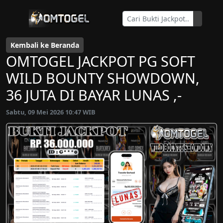
Kembali ke Beranda
OMTOGEL JACKPOT PG SOFT
WILD BOUNTY SHOWDOWN,
36 JUTA DI BAYAR LUNAS ,-
Sabtu, 09 Mei 2026 10:47 WIB