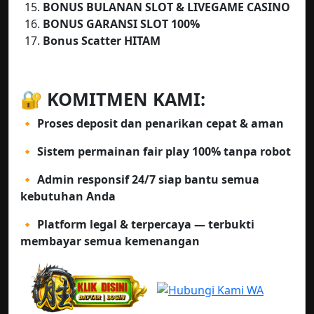
BONUS BULANAN SLOT & LIVEGAME CASINO
BONUS GARANSI SLOT 100%
Bonus Scatter HITAM
🔐 KOMITMEN KAMI:
🔸 Proses deposit dan penarikan cepat & aman
🔸 Sistem permainan fair play 100% tanpa robot
🔸 Admin responsif 24/7 siap bantu semua
kebutuhan Anda
🔸 Platform legal & terpercaya — terbukti
membayar semua kemenangan