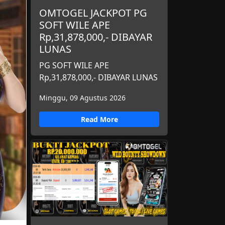
OMTOGEL JACKPOT PG
SOFT WILE APE
Rp,31,878,000,- DIBAYAR
LUNAS
PG SOFT WILE APE
Rp,31,878,000,- DIBAYAR LUNAS
Minggu, 09 Agustus 2026
Read More