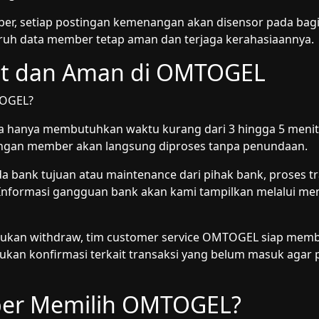
r, setiap postingan kemenangan akan disensor pada bagi
luruh data member tetap aman dan terjaga kerahasiaannya.
at dan Aman di OMTOGEL
TOGEL?
a hanya membutuhkan waktu kurang dari 3 hingga 5 menit 
angan member akan langsung diproses tanpa penundaan.
a bank tujuan atau maintenance dari pihak bank, proses 
 Informasi gangguan bank akan kami tampilkan melalui me
ukan withdraw, tim customer service OMTOGEL siap memba
kan konfirmasi terkait transaksi yang belum masuk agar 
er Memilih OMTOGEL?