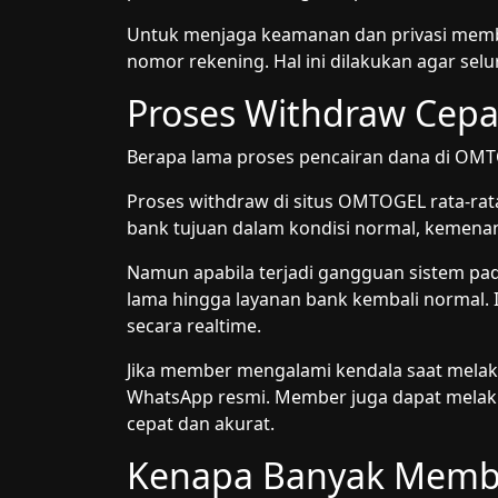
Untuk menjaga keamanan dan privasi membe
nomor rekening. Hal ini dilakukan agar se
Proses Withdraw Cep
Berapa lama proses pencairan dana di OM
Proses withdraw di situs OMTOGEL rata-rat
bank tujuan dalam kondisi normal, kemen
Namun apabila terjadi gangguan sistem pad
lama hingga layanan bank kembali normal.
secara realtime.
Jika member mengalami kendala saat melak
WhatsApp resmi. Member juga dapat melaku
cepat dan akurat.
Kenapa Banyak Memb