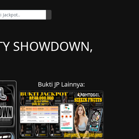
NTY SHOWDOWN,
Bukti JP Lainnya: