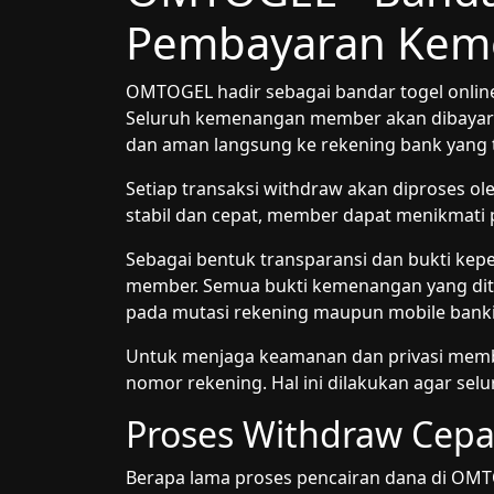
Pembayaran Keme
OMTOGEL hadir sebagai bandar togel onli
Seluruh kemenangan member akan dibayarka
dan aman langsung ke rekening bank yang 
Setiap transaksi withdraw akan diproses o
stabil dan cepat, member dapat menikmat
Sebagai bentuk transparansi dan bukti ke
member. Semua bukti kemenangan yang ditam
pada mutasi rekening maupun mobile bank
Untuk menjaga keamanan dan privasi membe
nomor rekening. Hal ini dilakukan agar se
Proses Withdraw Cep
Berapa lama proses pencairan dana di OM