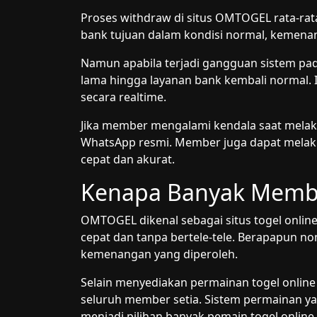
Proses withdraw di situs OMTOGEL rata-rat
bank tujuan dalam kondisi normal, kemen
Namun apabila terjadi gangguan sistem pad
lama hingga layanan bank kembali normal.
secara realtime.
Jika member mengalami kendala saat melak
WhatsApp resmi. Member juga dapat melaku
cepat dan akurat.
Kenapa Banyak Memb
OMTOGEL dikenal sebagai situs togel onli
cepat dan tanpa bertele-tele. Berapapun 
kemenangan yang diperoleh.
Selain menyediakan permainan togel onlin
seluruh member setia. Sistem permainan y
menjadi pilihan banyak pemain togel online 