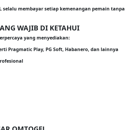
L selalu membayar setiap kemenangan pemain tanpa
ANG WAJIB DI KETAHUI
terpercaya yang menyediakan:
perti Pragmatic Play, PG Soft, Habanero, dan lainnya
rofesional
ESAR OMTOGEL