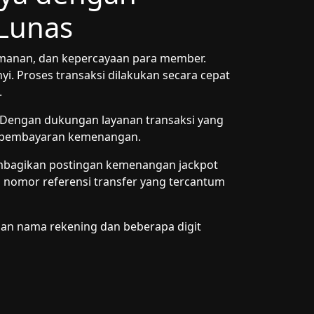
Lunas
manan, dan kepercayaan para member.
 Proses transaksi dilakukan secara cepat
.
. Dengan dukungan layanan transaksi yang
n pembayaran kemenangan.
embagikan postingan kemenangan jackpot
 nomor referensi transfer yang tercantum
an nama rekening dan beberapa digit