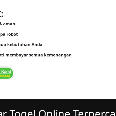
:
 & aman
npa robot
emua kebutuhan Anda
rbukti membayar semua kemenangan
 Togel Online Terperc