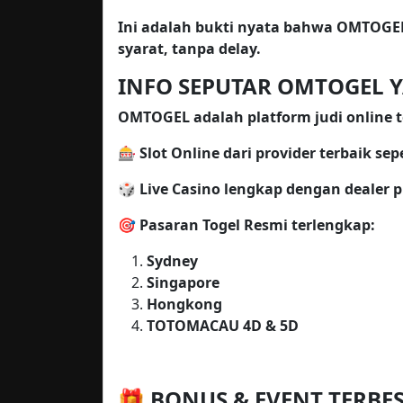
Ini adalah bukti nyata bahwa OMTOGE
syarat, tanpa delay.
INFO SEPUTAR OMTOGEL Y
OMTOGEL adalah platform judi online 
🎰 Slot Online dari provider terbaik se
🎲 Live Casino lengkap dengan dealer p
🎯 Pasaran Togel Resmi terlengkap:
Sydney
Singapore
Hongkong
TOTOMACAU 4D & 5D
🎁 BONUS & EVENT TERB