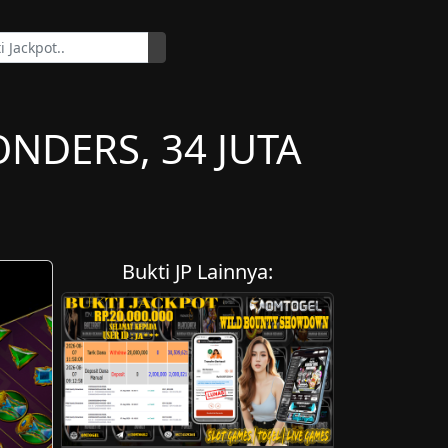
NDERS, 34 JUTA
Bukti JP Lainnya: