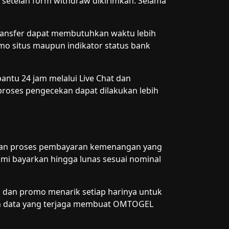
setelah form withdraw dikirimkan. Selama
transfer dapat membutuhkan waktu lebih
mo situs maupun indikator status bank
ntu 24 jam melalui Live Chat dan
proses pengecekan dapat dilakukan lebih
engan proses pembayaran kemenangan yang
mi bayarkan hingga lunas sesuai nominal
 dan promo menarik setiap harinya untuk
nan data yang terjaga membuat OMTOGEL