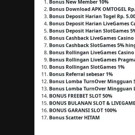
Bonus New Member 10%
Bonus Download APK OMTOGEL Rp.
Bonus Deposit Harian Togel Rp. 5.0
Bonus Deposit Harian LiveGames C
Bonus Deposit Harian SlotGames 5
Bonus Cashback LiveGames Casino
Bonus Cashback SlotGames 5% hin
Bonus Rollingan LiveGames Casino
Bonus Rollingan LiveGames Pragma
Bonus Rollingan SlotGames 1%
Bonus Referral sebesar 1%
Bonus Lomba TurnOver Mingguan 
Bonus Lomba TurnOver Mingguan 
BONUS FREEBET SLOT 50%
BONUS BULANAN SLOT & LIVEGAME
BONUS GARANSI SLOT 100%
Bonus Scatter HITAM