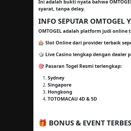
Ini adalah bukti nyata bahwa OMTOGE
syarat, tanpa delay.
INFO SEPUTAR OMTOGEL Y
OMTOGEL adalah platform judi online 
🎰 Slot Online dari provider terbaik se
🎲 Live Casino lengkap dengan dealer p
🎯 Pasaran Togel Resmi terlengkap:
Sydney
Singapore
Hongkong
TOTOMACAU 4D & 5D
🎁 BONUS & EVENT TERB