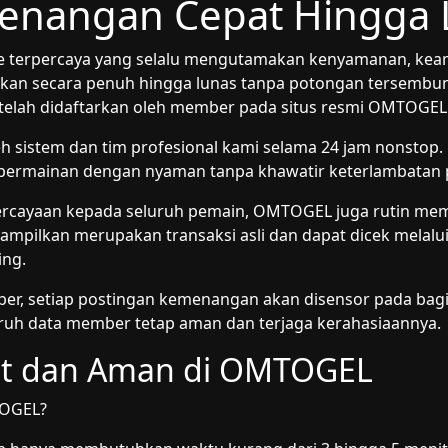
nangan Cepat Hingga 
ne terpercaya yang selalu mengutamakan kenyamanan, kea
n secara penuh hingga lunas tanpa potongan tersembunyi.
telah didaftarkan oleh member pada situs resmi OMTOGEL
leh sistem dan tim profesional kami selama 24 jam nonstop
i permainan dengan nyaman tanpa khawatir keterlambata
percayaan kepada seluruh pemain, OMTOGEL juga rutin m
pilkan merupakan transaksi asli dan dapat dicek melalui
ing.
r, setiap postingan kemenangan akan disensor pada bagi
luruh data member tetap aman dan terjaga kerahasiaannya.
at dan Aman di OMTOGEL
TOGEL?