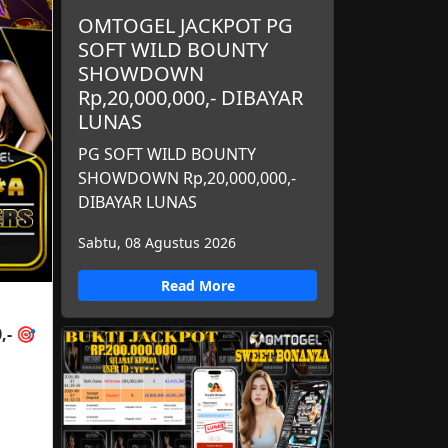
OMTOGEL JACKPOT PG
SOFT WILD BOUNTY
SHOWDOWN
Rp,20,000,000,- DIBAYAR
LUNAS
PG SOFT WILD BOUNTY
SHOWDOWN Rp,20,000,000,-
DIBAYAR LUNAS
Sabtu, 08 Agustus 2026
Read More
- 🎯