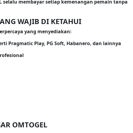
L selalu membayar setiap kemenangan pemain tanpa
ANG WAJIB DI KETAHUI
terpercaya yang menyediakan:
perti Pragmatic Play, PG Soft, Habanero, dan lainnya
rofesional
ESAR OMTOGEL