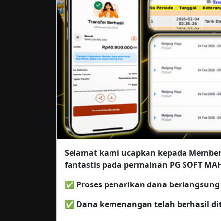
Selamat kami ucapkan kepada Member
fantastis pada permainan PG SOFT MA
✅ Proses penarikan dana berlangsung 
✅ Dana kemenangan telah berhasil dit