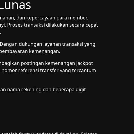
Lunas
manan, dan kepercayaan para member.
 Proses transaksi dilakukan secara cepat
.
. Dengan dukungan layanan transaksi yang
n pembayaran kemenangan.
embagikan postingan kemenangan jackpot
 nomor referensi transfer yang tercantum
an nama rekening dan beberapa digit