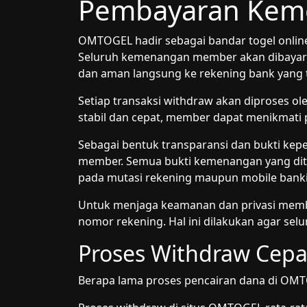
Pembayaran Keme
OMTOGEL hadir sebagai bandar togel onli
Seluruh kemenangan member akan dibayarka
dan aman langsung ke rekening bank yang 
Setiap transaksi withdraw akan diproses o
stabil dan cepat, member dapat menikmat
Sebagai bentuk transparansi dan bukti ke
member. Semua bukti kemenangan yang ditam
pada mutasi rekening maupun mobile bank
Untuk menjaga keamanan dan privasi membe
nomor rekening. Hal ini dilakukan agar se
Proses Withdraw Cep
Berapa lama proses pencairan dana di OM