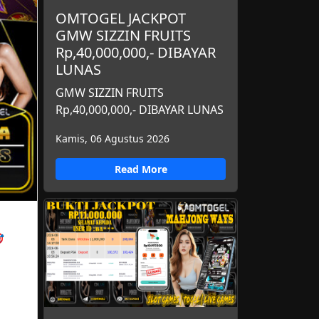
OMTOGEL JACKPOT
GMW SIZZIN FRUITS
Rp,40,000,000,- DIBAYAR
LUNAS
GMW SIZZIN FRUITS
Rp,40,000,000,- DIBAYAR LUNAS
Kamis, 06 Agustus 2026
Read More
