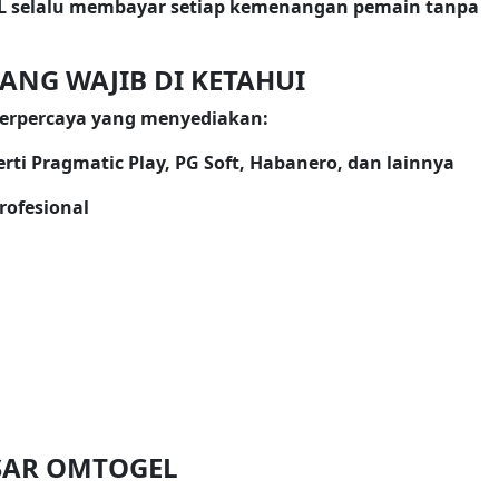
L selalu membayar setiap kemenangan pemain tanpa
ANG WAJIB DI KETAHUI
terpercaya yang menyediakan:
perti Pragmatic Play, PG Soft, Habanero, dan lainnya
rofesional
ESAR OMTOGEL