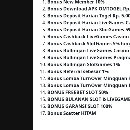
Bonus New Member 10%
Bonus Download APK OMTOGEL Rp.
Bonus Deposit Harian Togel Rp. 5.0
Bonus Deposit Harian LiveGames C
Bonus Deposit Harian SlotGames 5
Bonus Cashback LiveGames Casino
Bonus Cashback SlotGames 5% hin
Bonus Rollingan LiveGames Casino
Bonus Rollingan LiveGames Pragma
Bonus Rollingan SlotGames 1%
Bonus Referral sebesar 1%
Bonus Lomba TurnOver Mingguan 
Bonus Lomba TurnOver Mingguan 
BONUS FREEBET SLOT 50%
BONUS BULANAN SLOT & LIVEGAME
BONUS GARANSI SLOT 100%
Bonus Scatter HITAM