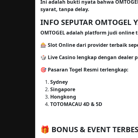
Ini adalah bukti nyata bahwa OMTOGE
syarat, tanpa delay.
INFO SEPUTAR OMTOGEL Y
OMTOGEL adalah platform judi online 
🎰 Slot Online dari provider terbaik se
🎲 Live Casino lengkap dengan dealer p
🎯 Pasaran Togel Resmi terlengkap:
Sydney
Singapore
Hongkong
TOTOMACAU 4D & 5D
🎁 BONUS & EVENT TERB