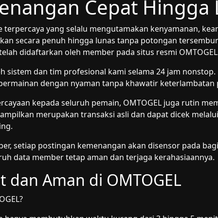
nangan Cepat Hingga 
ne terpercaya yang selalu mengutamakan kenyamanan, kea
n secara penuh hingga lunas tanpa potongan tersembunyi.
telah didaftarkan oleh member pada situs resmi OMTOGEL
leh sistem dan tim profesional kami selama 24 jam nonstop
i permainan dengan nyaman tanpa khawatir keterlambata
percayaan kepada seluruh pemain, OMTOGEL juga rutin m
pilkan merupakan transaksi asli dan dapat dicek melalui
ing.
r, setiap postingan kemenangan akan disensor pada bagi
luruh data member tetap aman dan terjaga kerahasiaannya.
at dan Aman di OMTOGEL
TOGEL?