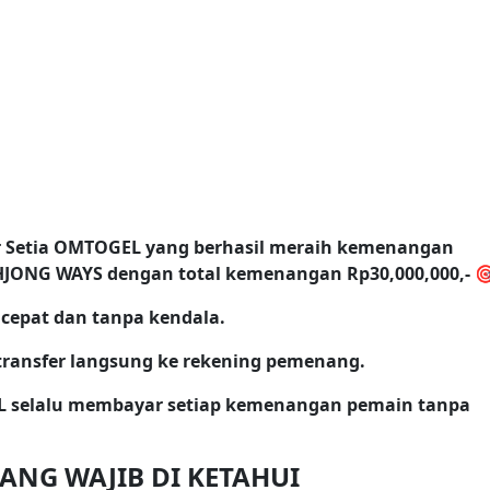
 Setia OMTOGEL yang berhasil meraih kemenangan
HJONG WAYS dengan total kemenangan Rp30,000,000,- 
cepat dan tanpa kendala.
ransfer langsung ke rekening pemenang.
L selalu membayar setiap kemenangan pemain tanpa
ANG WAJIB DI KETAHUI