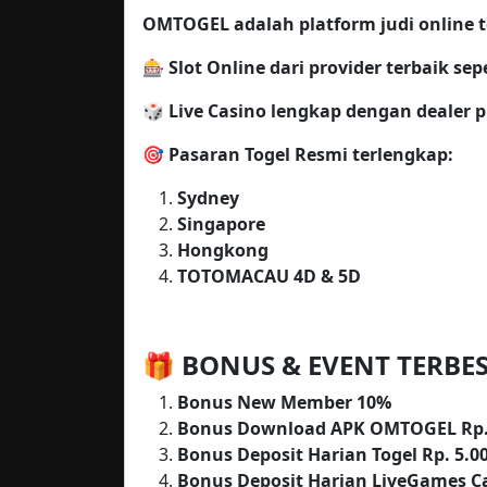
OMTOGEL adalah platform judi online 
🎰 Slot Online dari provider terbaik se
🎲 Live Casino lengkap dengan dealer p
🎯 Pasaran Togel Resmi terlengkap:
Sydney
Singapore
Hongkong
TOTOMACAU 4D & 5D
🎁 BONUS & EVENT TERB
Bonus New Member 10%
Bonus Download APK OMTOGEL Rp.
Bonus Deposit Harian Togel Rp. 5.0
Bonus Deposit Harian LiveGames C