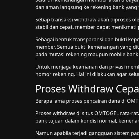
dan aman langsung ke rekening bank yang 
Setiap transaksi withdraw akan diproses o
stabil dan cepat, member dapat menikmat
Sebagai bentuk transparansi dan bukti ke
member. Semua bukti kemenangan yang ditam
pada mutasi rekening maupun mobile bank
Untuk menjaga keamanan dan privasi membe
nomor rekening. Hal ini dilakukan agar se
Proses Withdraw Cep
Berapa lama proses pencairan dana di OM
Proses withdraw di situs OMTOGEL rata-rat
bank tujuan dalam kondisi normal, kemen
Namun apabila terjadi gangguan sistem pad