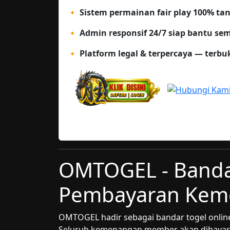
🔸 Sistem permainan fair play 100% ta
🔸 Admin responsif 24/7 siap bantu s
🔸 Platform legal & terpercaya — te
OMTOGEL - Bandar
Pembayaran Keme
OMTOGEL hadir sebagai bandar togel onli
Seluruh kemenangan member akan dibayarka