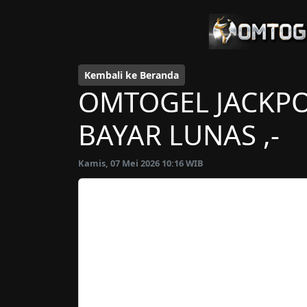
Kembali ke Beranda
OMTOGEL JACKPOT
BAYAR LUNAS ,-
Kamis, 07 Mei 2026 10:16 WIB