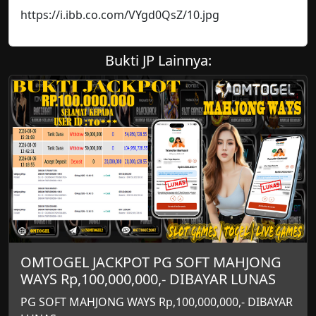
https://i.ibb.co.com/VYgd0QsZ/10.jpg
Bukti JP Lainnya:
OMTOGEL JACKPOT PG SOFT MAHJONG
WAYS Rp,100,000,000,- DIBAYAR LUNAS
PG SOFT MAHJONG WAYS Rp,100,000,000,- DIBAYAR