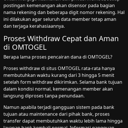
postingan kemenangan akan disensor pada bagian
nama rekening dan beberapa digit nomor rekening. Hal
ini dilakukan agar seluruh data member tetap aman
dan terjaga kerahasiaannya.
Proses Withdraw Cepat dan Aman
di OMTOGEL
Berapa lama proses pencairan dana di OMTOGEL?
Proses withdraw di situs OMTOGEL rata-rata hanya
membutuhkan waktu kurang dari 3 hingga 5 menit
setelah form withdraw dikirimkan. Selama bank tujuan
dalam kondisi normal, kemenangan member akan
langsung diproses tanpa penundaan.
Namun apabila terjadi gangguan sistem pada bank
tujuan atau maintenance dari pihak bank, proses
transfer dapat membutuhkan waktu lebih lama hingga
layanan bank kembali normal. Informasi gangguan