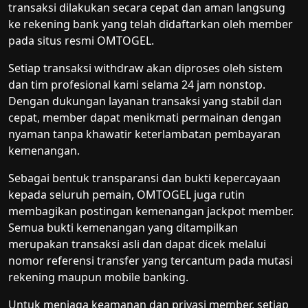
transaksi dilakukan secara cepat dan aman langsung
ke rekening bank yang telah didaftarkan oleh member
pada situs resmi OMTOGEL.
Setiap transaksi withdraw akan diproses oleh sistem
dan tim profesional kami selama 24 jam nonstop.
Dengan dukungan layanan transaksi yang stabil dan
cepat, member dapat menikmati permainan dengan
nyaman tanpa khawatir keterlambatan pembayaran
kemenangan.
Sebagai bentuk transparansi dan bukti kepercayaan
kepada seluruh pemain, OMTOGEL juga rutin
membagikan postingan kemenangan jackpot member.
Semua bukti kemenangan yang ditampilkan
merupakan transaksi asli dan dapat dicek melalui
nomor referensi transfer yang tercantum pada mutasi
rekening maupun mobile banking.
Untuk menjaga keamanan dan privasi member, setiap