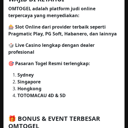
OMTOGEL adalah platform judi online
terpercaya yang menyediakan:
🎰 Slot Online dari provider terbaik seperti
Pragmatic Play, PG Soft, Habanero, dan lainnya
🎲 Live Casino lengkap dengan dealer
profesional
🎯 Pasaran Togel Resmi terlengkap:
Sydney
Singapore
Hongkong
TOTOMACAU 4D & 5D
🎁 BONUS & EVENT TERBESAR
OMTOGEL