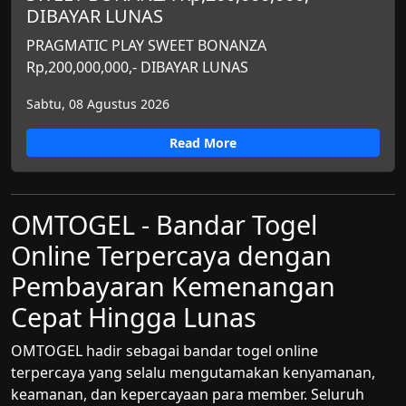
DIBAYAR LUNAS
PRAGMATIC PLAY SWEET BONANZA
Rp,200,000,000,- DIBAYAR LUNAS
Sabtu, 08 Agustus 2026
Read More
OMTOGEL - Bandar Togel
Online Terpercaya dengan
Pembayaran Kemenangan
Cepat Hingga Lunas
OMTOGEL hadir sebagai bandar togel online
terpercaya yang selalu mengutamakan kenyamanan,
keamanan, dan kepercayaan para member. Seluruh