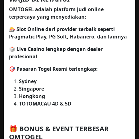
OMTOGEL adalah platform judi online
terpercaya yang menyediakan:
🎰 Slot Online dari provider terbaik seperti
Pragmatic Play, PG Soft, Habanero, dan lainnya
🎲 Live Casino lengkap dengan dealer
profesional
🎯 Pasaran Togel Resmi terlengkap:
Sydney
Singapore
Hongkong
TOTOMACAU 4D & 5D
🎁 BONUS & EVENT TERBESAR
OMTOGEL