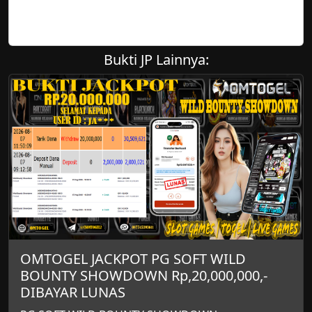
Bukti JP Lainnya:
OMTOGEL JACKPOT PG SOFT WILD
BOUNTY SHOWDOWN Rp,20,000,000,-
DIBAYAR LUNAS