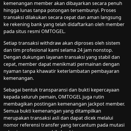
kemenangan member akan dibayarkan secara penuh
hingga lunas tanpa potongan tersembunyi. Proses
transaksi dilakukan secara cepat dan aman langsung
ke rekening bank yang telah didaftarkan oleh member
pada situs resmi OMTOGEL.
Setiap transaksi withdraw akan diproses oleh sistem
dan tim profesional kami selama 24 jam nonstop.
Dengan dukungan layanan transaksi yang stabil dan
cepat, member dapat menikmati permainan dengan
nyaman tanpa khawatir keterlambatan pembayaran
kemenangan.
Sebagai bentuk transparansi dan bukti kepercayaan
kepada seluruh pemain, OMTOGEL juga rutin
membagikan postingan kemenangan jackpot member.
Semua bukti kemenangan yang ditampilkan
merupakan transaksi asli dan dapat dicek melalui
nomor referensi transfer yang tercantum pada mutasi