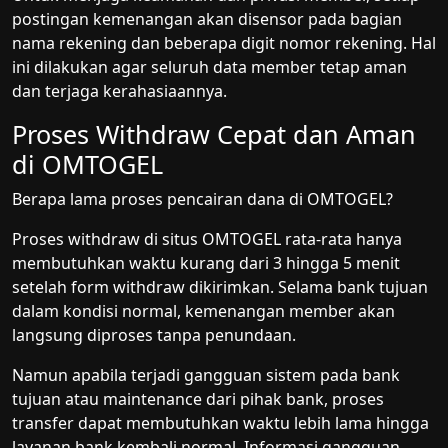
postingan kemenangan akan disensor pada bagian
nama rekening dan beberapa digit nomor rekening. Hal
ini dilakukan agar seluruh data member tetap aman
dan terjaga kerahasiaannya.
Proses Withdraw Cepat dan Aman
di OMTOGEL
Berapa lama proses pencairan dana di OMTOGEL?
Proses withdraw di situs OMTOGEL rata-rata hanya
membutuhkan waktu kurang dari 3 hingga 5 menit
setelah form withdraw dikirimkan. Selama bank tujuan
dalam kondisi normal, kemenangan member akan
langsung diproses tanpa penundaan.
Namun apabila terjadi gangguan sistem pada bank
tujuan atau maintenance dari pihak bank, proses
transfer dapat membutuhkan waktu lebih lama hingga
layanan bank kembali normal. Informasi gangguan