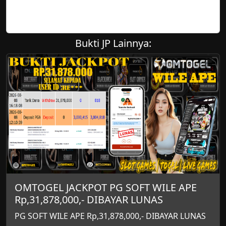
Bukti JP Lainnya:
OMTOGEL JACKPOT PG SOFT WILE APE
Rp,31,878,000,- DIBAYAR LUNAS
PG SOFT WILE APE Rp,31,878,000,- DIBAYAR LUNAS