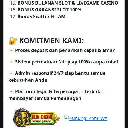
BONUS BULANAN SLOT & LIVEGAME CASINO
BONUS GARANSI SLOT 100%
Bonus Scatter HITAM
🔐 KOMITMEN KAMI:
🔸 Proses deposit dan penarikan cepat & aman
🔸 Sistem permainan fair play 100% tanpa robot
🔸 Admin responsif 24/7 siap bantu semua
kebutuhan Anda
🔸 Platform legal & terpercaya — terbukti
membayar semua kemenangan