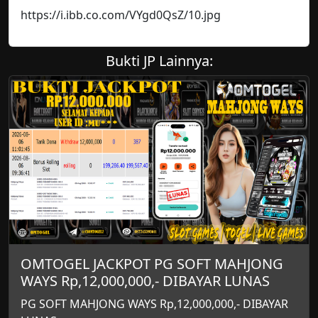
https://i.ibb.co.com/VYgd0QsZ/10.jpg
Bukti JP Lainnya:
OMTOGEL JACKPOT PG SOFT MAHJONG
WAYS Rp,12,000,000,- DIBAYAR LUNAS
PG SOFT MAHJONG WAYS Rp,12,000,000,- DIBAYAR