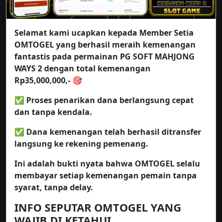
Selamat kami ucapkan kepada Member Setia
OMTOGEL yang berhasil meraih kemenangan
fantastis pada permainan PG SOFT MAHJONG
WAYS 2 dengan total kemenangan
Rp35,000,000,- 🎯
✅ Proses penarikan dana berlangsung cepat
dan tanpa kendala.
✅ Dana kemenangan telah berhasil ditransfer
langsung ke rekening pemenang.
Ini adalah bukti nyata bahwa OMTOGEL selalu
membayar setiap kemenangan pemain tanpa
syarat, tanpa delay.
INFO SEPUTAR OMTOGEL YANG
WAJIB DI KETAHUI