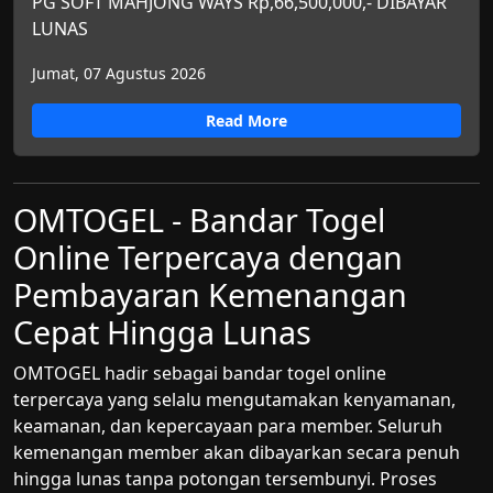
PG SOFT MAHJONG WAYS Rp,66,500,000,- DIBAYAR
LUNAS
Jumat, 07 Agustus 2026
Read More
OMTOGEL - Bandar Togel
Online Terpercaya dengan
Pembayaran Kemenangan
Cepat Hingga Lunas
OMTOGEL hadir sebagai bandar togel online
terpercaya yang selalu mengutamakan kenyamanan,
keamanan, dan kepercayaan para member. Seluruh
kemenangan member akan dibayarkan secara penuh
hingga lunas tanpa potongan tersembunyi. Proses