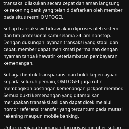
transaksi dilakukan secara cepat dan aman langsung
ke rekening bank yang telah didaftarkan oleh member
pada situs resmi OMTOGEL.
Setiap transaksi withdraw akan diproses oleh sistem
dan tim profesional kami selama 24 jam nonstop.
Dengan dukungan layanan transaksi yang stabil dan
cepat, member dapat menikmati permainan dengan
nyaman tanpa khawatir keterlambatan pembayaran
kemenangan.
Sebagai bentuk transparansi dan bukti kepercayaan
kepada seluruh pemain, OMTOGEL juga rutin
membagikan postingan kemenangan jackpot member.
Semua bukti kemenangan yang ditampilkan
merupakan transaksi asli dan dapat dicek melalui
nomor referensi transfer yang tercantum pada mutasi
rekening maupun mobile banking.
Untuk menjaga keamanan dan privasi member, setiap