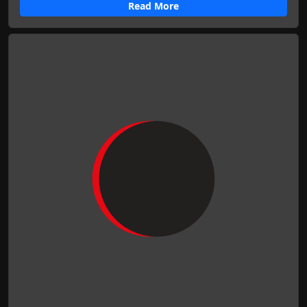
Read More