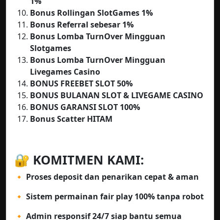
1%
Bonus Rollingan SlotGames 1%
Bonus Referral sebesar 1%
Bonus Lomba TurnOver Mingguan
Slotgames
Bonus Lomba TurnOver Mingguan
Livegames Casino
BONUS FREEBET SLOT 50%
BONUS BULANAN SLOT & LIVEGAME CASINO
BONUS GARANSI SLOT 100%
Bonus Scatter HITAM
🔐 KOMITMEN KAMI:
🔸 Proses deposit dan penarikan cepat & aman
🔸 Sistem permainan fair play 100% tanpa robot
🔸 Admin responsif 24/7 siap bantu semua