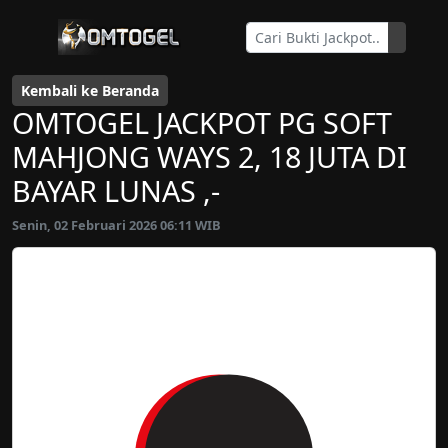
Kembali ke Beranda
OMTOGEL JACKPOT PG SOFT
MAHJONG WAYS 2, 18 JUTA DI
BAYAR LUNAS ,-
Senin, 02 Februari 2026 06:11 WIB