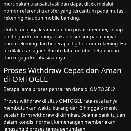
merupakan transaksi asli dan dapat dicek melalui
nomor referensi transfer yang tercantum pada mutasi
rekening maupun mobile banking.
Untuk menjaga keamanan dan privasi member, setiap
postingan kemenangan akan disensor pada bagian
nama rekening dan beberapa digit nomor rekening. Hal
ini dilakukan agar seluruh data member tetap aman
dan terjaga kerahasiaannya.
Proses Withdraw Cepat dan Aman
di OMTOGEL
Berapa lama proses pencairan dana di OMTOGEL?
Proses withdraw di situs OMTOGEL rata-rata hanya
membutuhkan waktu kurang dari 3 hingga 5 menit
setelah form withdraw dikirimkan. Selama bank tujuan
dalam kondisi normal, kemenangan member akan
langsung diproses tanpa penundaan.