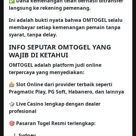
✅ Dana kemenangan telah berhasil ditransfer
langsung ke rekening pemenang.
Ini adalah bukti nyata bahwa OMTOGEL selalu
membayar setiap kemenangan pemain tanpa
syarat, tanpa delay.
INFO SEPUTAR OMTOGEL YANG
WAJIB DI KETAHUI
OMTOGEL adalah platform judi online
terpercaya yang menyediakan:
🎰 Slot Online dari provider terbaik seperti
Pragmatic Play, PG Soft, Habanero, dan lainnya
🎲 Live Casino lengkap dengan dealer
profesional
🎯 Pasaran Togel Resmi terlengkap:
Sydney