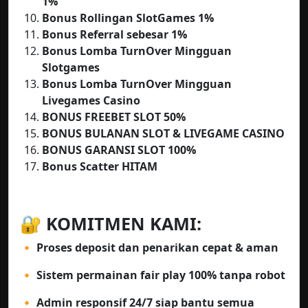
1%
Bonus Rollingan SlotGames 1%
Bonus Referral sebesar 1%
Bonus Lomba TurnOver Mingguan
Slotgames
Bonus Lomba TurnOver Mingguan
Livegames Casino
BONUS FREEBET SLOT 50%
BONUS BULANAN SLOT & LIVEGAME CASINO
BONUS GARANSI SLOT 100%
Bonus Scatter HITAM
🔐 KOMITMEN KAMI:
🔸 Proses deposit dan penarikan cepat & aman
🔸 Sistem permainan fair play 100% tanpa robot
🔸 Admin responsif 24/7 siap bantu semua