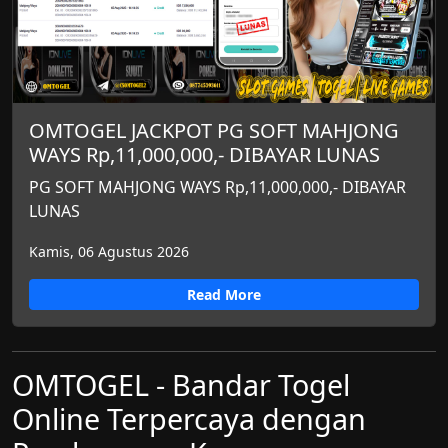
OMTOGEL JACKPOT PG SOFT MAHJONG
WAYS Rp,11,000,000,- DIBAYAR LUNAS
PG SOFT MAHJONG WAYS Rp,11,000,000,- DIBAYAR
LUNAS
Kamis, 06 Agustus 2026
Read More
OMTOGEL - Bandar Togel
Online Terpercaya dengan