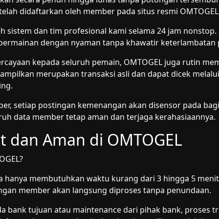
telah didaftarkan oleh member pada situs resmi OMTOGEL
leh sistem dan tim profesional kami selama 24 jam nonstop
i permainan dengan nyaman tanpa khawatir keterlambata
percayaan kepada seluruh pemain, OMTOGEL juga rutin m
pilkan merupakan transaksi asli dan dapat dicek melalui
ing.
r, setiap postingan kemenangan akan disensor pada bagi
luruh data member tetap aman dan terjaga kerahasiaannya.
at dan Aman di OMTOGEL
TOGEL?
a hanya membutuhkan waktu kurang dari 3 hingga 5 menit 
angan member akan langsung diproses tanpa penundaan.
a bank tujuan atau maintenance dari pihak bank, proses 