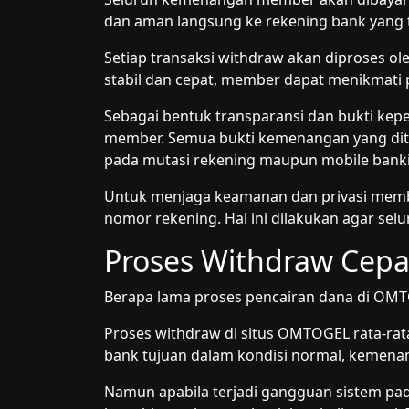
dan aman langsung ke rekening bank yang 
Setiap transaksi withdraw akan diproses o
stabil dan cepat, member dapat menikmat
Sebagai bentuk transparansi dan bukti ke
member. Semua bukti kemenangan yang ditam
pada mutasi rekening maupun mobile bank
Untuk menjaga keamanan dan privasi membe
nomor rekening. Hal ini dilakukan agar se
Proses Withdraw Cep
Berapa lama proses pencairan dana di OM
Proses withdraw di situs OMTOGEL rata-rat
bank tujuan dalam kondisi normal, kemen
Namun apabila terjadi gangguan sistem pad