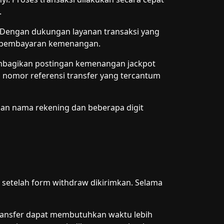
.
. Dengan dukungan layanan transaksi yang
n pembayaran kemenangan.
embagikan postingan kemenangan jackpot
 nomor referensi transfer yang tercantum
an nama rekening dan beberapa digit
setelah form withdraw dikirimkan. Selama
transfer dapat membutuhkan waktu lebih