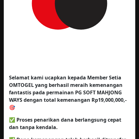
Selamat kami ucapkan kepada Member Setia
OMTOGEL yang berhasil meraih kemenangan
fantastis pada permainan PG SOFT MAHJONG
WAYS dengan total kemenangan Rp19,000,000,-
🎯
✅ Proses penarikan dana berlangsung cepat
dan tanpa kendala.