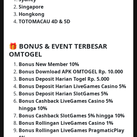
Singapore
Hongkong
TOTOMACAU 4D & 5D
🎁 BONUS & EVENT TERBESAR
OMTOGEL
Bonus New Member 10%
Bonus Download APK OMTOGEL Rp. 10.000
Bonus Deposit Harian Togel Rp. 5.000
Bonus Deposit Harian LiveGames Casino 5%
Bonus Deposit Harian SlotGames 5%
Bonus Cashback LiveGames Casino 5%
hingga 10%
Bonus Cashback SlotGames 5% hingga 10%
Bonus Rollingan LiveGames Casino 1%
Bonus Rollingan LiveGames PragmaticPlay