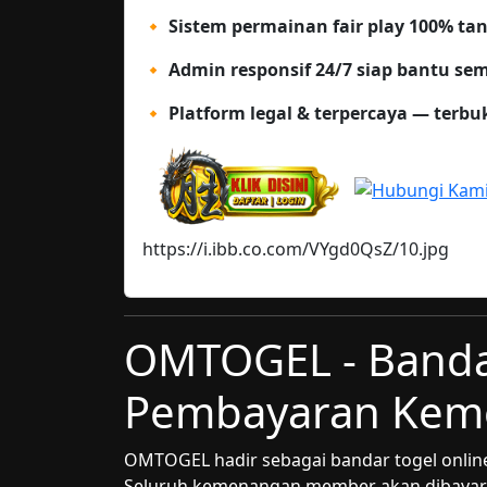
🔸 Sistem permainan fair play 100% ta
🔸 Admin responsif 24/7 siap bantu s
🔸 Platform legal & terpercaya — te
https://i.ibb.co.com/VYgd0QsZ/10.jpg
OMTOGEL - Bandar
Pembayaran Keme
OMTOGEL hadir sebagai bandar togel onli
Seluruh kemenangan member akan dibayarka