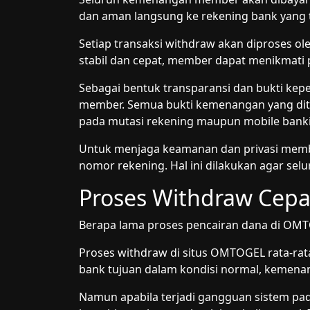
dan aman langsung ke rekening bank yang 
Setiap transaksi withdraw akan diproses o
stabil dan cepat, member dapat menikmat
Sebagai bentuk transparansi dan bukti ke
member. Semua bukti kemenangan yang ditam
pada mutasi rekening maupun mobile bank
Untuk menjaga keamanan dan privasi membe
nomor rekening. Hal ini dilakukan agar se
Proses Withdraw Cep
Berapa lama proses pencairan dana di OM
Proses withdraw di situs OMTOGEL rata-rat
bank tujuan dalam kondisi normal, kemen
Namun apabila terjadi gangguan sistem pad