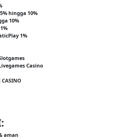
%
 5% hingga 10%
gga 10%
 1%
ticPlay 1%
Slotgames
Livegames Casino
 CASINO
:
 & aman