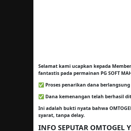
Selamat kami ucapkan kepada Member
fantastis pada permainan PG SOFT MA
✅ Proses penarikan dana berlangsung 
✅ Dana kemenangan telah berhasil dit
Ini adalah bukti nyata bahwa OMTOGE
syarat, tanpa delay.
INFO SEPUTAR OMTOGEL Y