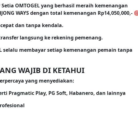
 Setia OMTOGEL yang berhasil meraih kemenangan
HJONG WAYS dengan total kemenangan Rp14,050,000,- 
cepat dan tanpa kendala.
ransfer langsung ke rekening pemenang.
L selalu membayar setiap kemenangan pemain tanpa
ANG WAJIB DI KETAHUI
terpercaya yang menyediakan:
perti Pragmatic Play, PG Soft, Habanero, dan lainnya
rofesional