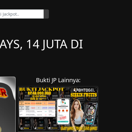
S, 14 JUTA DI
Bukti JP Lainnya: