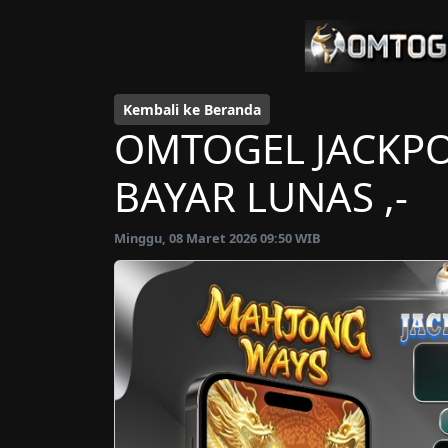
Kembali ke Beranda
OMTOGEL JACKPOT
BAYAR LUNAS ,-
Minggu, 08 Maret 2026 09:50 WIB