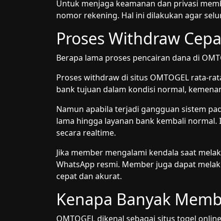
Untuk menjaga keamanan dan privasi membe
nomor rekening. Hal ini dilakukan agar se
Proses Withdraw Cep
Berapa lama proses pencairan dana di OM
Proses withdraw di situs OMTOGEL rata-rat
bank tujuan dalam kondisi normal, kemen
Namun apabila terjadi gangguan sistem pad
lama hingga layanan bank kembali normal.
secara realtime.
Jika member mengalami kendala saat melak
WhatsApp resmi. Member juga dapat melaku
cepat dan akurat.
Kenapa Banyak Memb
OMTOGEL dikenal sebagai situs togel onli