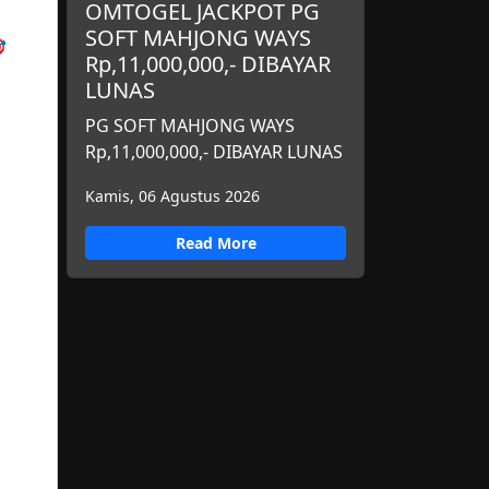
OMTOGEL JACKPOT PG
SOFT MAHJONG WAYS

Rp,11,000,000,- DIBAYAR
LUNAS
PG SOFT MAHJONG WAYS
Rp,11,000,000,- DIBAYAR LUNAS
Kamis, 06 Agustus 2026
Read More