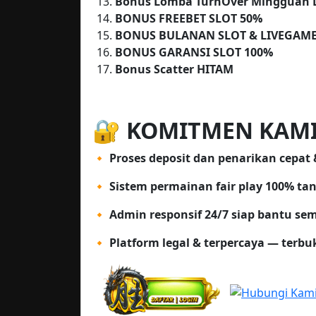
Bonus Lomba TurnOver Mingguan 
BONUS FREEBET SLOT 50%
BONUS BULANAN SLOT & LIVEGAME
BONUS GARANSI SLOT 100%
Bonus Scatter HITAM
🔐 KOMITMEN KAMI
🔸 Proses deposit dan penarikan cepat
🔸 Sistem permainan fair play 100% ta
🔸 Admin responsif 24/7 siap bantu s
🔸 Platform legal & terpercaya — te