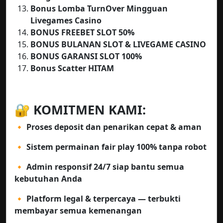
Bonus Lomba TurnOver Mingguan
Livegames Casino
BONUS FREEBET SLOT 50%
BONUS BULANAN SLOT & LIVEGAME CASINO
BONUS GARANSI SLOT 100%
Bonus Scatter HITAM
🔐 KOMITMEN KAMI:
🔸 Proses deposit dan penarikan cepat & aman
🔸 Sistem permainan fair play 100% tanpa robot
🔸 Admin responsif 24/7 siap bantu semua
kebutuhan Anda
🔸 Platform legal & terpercaya — terbukti
membayar semua kemenangan