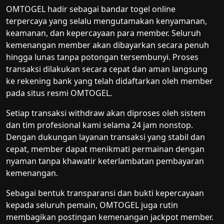
OMTOGEL hadir sebagai bandar togel online
terpercaya yang selalu mengutamakan kenyamanan,
keamanan, dan kepercayaan para member. Seluruh
kemenangan member akan dibayarkan secara penuh
hingga lunas tanpa potongan tersembunyi. Proses
transaksi dilakukan secara cepat dan aman langsung
ke rekening bank yang telah didaftarkan oleh member
pada situs resmi OMTOGEL.
Setiap transaksi withdraw akan diproses oleh sistem
dan tim profesional kami selama 24 jam nonstop.
Dengan dukungan layanan transaksi yang stabil dan
cepat, member dapat menikmati permainan dengan
nyaman tanpa khawatir keterlambatan pembayaran
kemenangan.
Sebagai bentuk transparansi dan bukti kepercayaan
kepada seluruh pemain, OMTOGEL juga rutin
membagikan postingan kemenangan jackpot member.