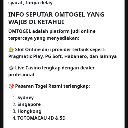
syarat, tanpa delay.
INFO SEPUTAR OMTOGEL YANG
WAJIB DI KETAHUI
OMTOGEL adalah platform judi online
terpercaya yang menyediakan:
🎰 Slot Online dari provider terbaik seperti
Pragmatic Play, PG Soft, Habanero, dan lainnya
🎲 Live Casino lengkap dengan dealer
profesional
🎯 Pasaran Togel Resmi terlengkap:
Sydney
Singapore
Hongkong
TOTOMACAU 4D & 5D