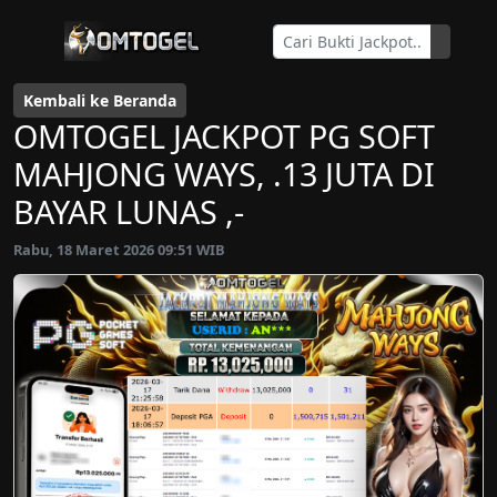
Kembali ke Beranda
OMTOGEL JACKPOT PG SOFT
MAHJONG WAYS, .13 JUTA DI
BAYAR LUNAS ,-
Rabu, 18 Maret 2026 09:51 WIB