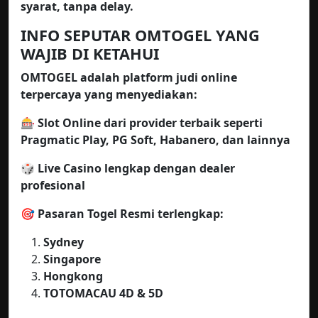
syarat, tanpa delay.
INFO SEPUTAR OMTOGEL YANG
WAJIB DI KETAHUI
OMTOGEL adalah platform judi online
terpercaya yang menyediakan:
🎰 Slot Online dari provider terbaik seperti
Pragmatic Play, PG Soft, Habanero, dan lainnya
🎲 Live Casino lengkap dengan dealer
profesional
🎯 Pasaran Togel Resmi terlengkap:
Sydney
Singapore
Hongkong
TOTOMACAU 4D & 5D