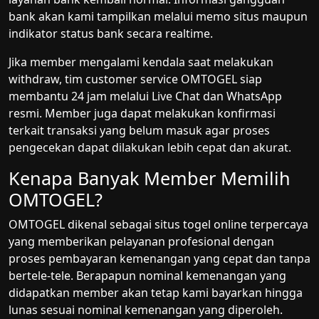
bank akan kami tampilkan melalui memo situs maupun
indikator status bank secara realtime.
Jika member mengalami kendala saat melakukan
withdraw, tim customer service OMTOGEL siap
membantu 24 jam melalui Live Chat dan WhatsApp
resmi. Member juga dapat melakukan konfirmasi
terkait transaksi yang belum masuk agar proses
pengecekan dapat dilakukan lebih cepat dan akurat.
Kenapa Banyak Member Memilih
OMTOGEL?
OMTOGEL dikenal sebagai situs togel online terpercaya
yang memberikan pelayanan profesional dengan
proses pembayaran kemenangan yang cepat dan tanpa
bertele-tele. Berapapun nominal kemenangan yang
didapatkan member akan tetap kami bayarkan hingga
lunas sesuai nominal kemenangan yang diperoleh.