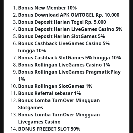
Bonus New Member 10%
Bonus Download APK OMTOGEL Rp. 10.000
Bonus Deposit Harian Togel Rp. 5.000
Bonus Deposit Harian LiveGames Casino 5%
Bonus Deposit Harian SlotGames 5%
Bonus Cashback LiveGames Casino 5%
hingga 10%
Bonus Cashback SlotGames 5% hingga 10%
Bonus Rollingan LiveGames Casino 1%
Bonus Rollingan LiveGames PragmaticPlay
1%
Bonus Rollingan SlotGames 1%
Bonus Referral sebesar 1%
Bonus Lomba TurnOver Mingguan
Slotgames
Bonus Lomba TurnOver Mingguan
Livegames Casino
BONUS FREEBET SLOT 50%