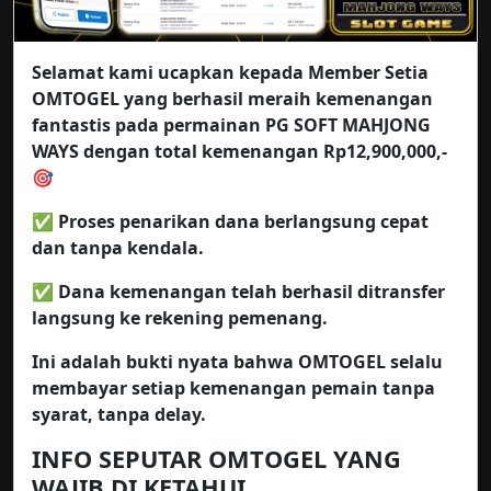
Selamat kami ucapkan kepada Member Setia
OMTOGEL yang berhasil meraih kemenangan
fantastis pada permainan PG SOFT MAHJONG
WAYS dengan total kemenangan Rp12,900,000,-
🎯
✅ Proses penarikan dana berlangsung cepat
dan tanpa kendala.
✅ Dana kemenangan telah berhasil ditransfer
langsung ke rekening pemenang.
Ini adalah bukti nyata bahwa OMTOGEL selalu
membayar setiap kemenangan pemain tanpa
syarat, tanpa delay.
INFO SEPUTAR OMTOGEL YANG
WAJIB DI KETAHUI