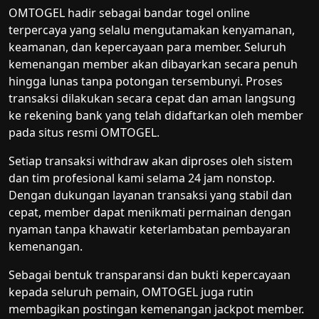
OMTOGEL hadir sebagai bandar togel online
terpercaya yang selalu mengutamakan kenyamanan,
keamanan, dan kepercayaan para member. Seluruh
kemenangan member akan dibayarkan secara penuh
hingga lunas tanpa potongan tersembunyi. Proses
transaksi dilakukan secara cepat dan aman langsung
ke rekening bank yang telah didaftarkan oleh member
pada situs resmi OMTOGEL.
Setiap transaksi withdraw akan diproses oleh sistem
dan tim profesional kami selama 24 jam nonstop.
Dengan dukungan layanan transaksi yang stabil dan
cepat, member dapat menikmati permainan dengan
nyaman tanpa khawatir keterlambatan pembayaran
kemenangan.
Sebagai bentuk transparansi dan bukti kepercayaan
kepada seluruh pemain, OMTOGEL juga rutin
membagikan postingan kemenangan jackpot member.