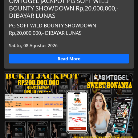
OMTOGEL JACKPOT PG SOFT WILD
BOUNTY SHOWDOWN Rp,20,000,000,-
DIBAYAR LUNAS
PG SOFT WILD BOUNTY SHOWDOWN
Rp,20,000,000,- DIBAYAR LUNAS
Sabtu, 08 Agustus 2026
Read More