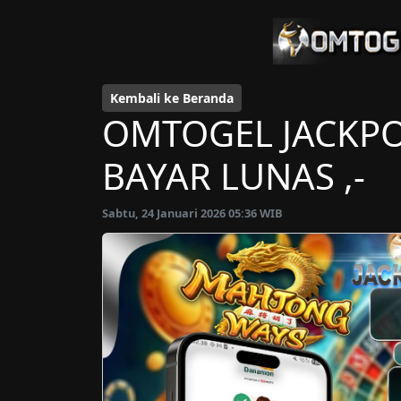
Kembali ke Beranda
OMTOGEL JACKPOT
BAYAR LUNAS ,-
Sabtu, 24 Januari 2026 05:36 WIB