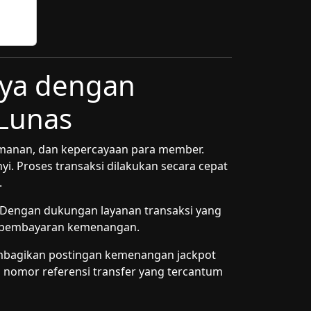
aya dengan
Lunas
manan, dan kepercayaan para member.
 Proses transaksi dilakukan secara cepat
.
. Dengan dukungan layanan transaksi yang
n pembayaran kemenangan.
embagikan postingan kemenangan jackpot
 nomor referensi transfer yang tercantum