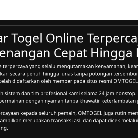
 Togel Online Terperc
nangan Cepat Hingga 
ne terpercaya yang selalu mengutamakan kenyamanan, kea
n secara penuh hingga lunas tanpa potongan tersembunyi.
telah didaftarkan oleh member pada situs resmi OMTOGEL
leh sistem dan tim profesional kami selama 24 jam nonstop
i permainan dengan nyaman tanpa khawatir keterlambata
percayaan kepada seluruh pemain, OMTOGEL juga rutin m
pilkan merupakan transaksi asli dan dapat dicek melalui
ing.