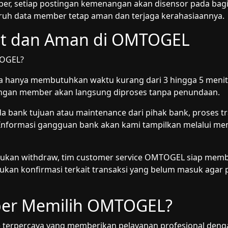
r, setiap postingan kemenangan akan disensor pada bagi
luruh data member tetap aman dan terjaga kerahasiaannya.
at dan Aman di OMTOGEL
TOGEL?
a hanya membutuhkan waktu kurang dari 3 hingga 5 menit 
angan member akan langsung diproses tanpa penundaan.
a bank tujuan atau maintenance dari pihak bank, proses 
 Informasi gangguan bank akan kami tampilkan melalui me
ukan withdraw, tim customer service OMTOGEL siap memba
kan konfirmasi terkait transaksi yang belum masuk agar 
er Memilih OMTOGEL?
ne terpercaya yang memberikan pelayanan profesional d