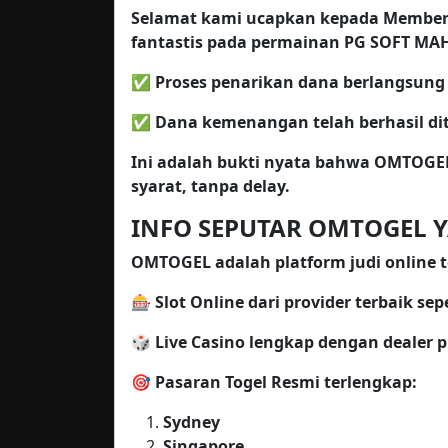
Selamat kami ucapkan kepada Member
fantastis pada permainan PG SOFT MA
✅ Proses penarikan dana berlangsung 
✅ Dana kemenangan telah berhasil dit
Ini adalah bukti nyata bahwa OMTOGE
syarat, tanpa delay.
INFO SEPUTAR OMTOGEL Y
OMTOGEL adalah platform judi online 
🎰 Slot Online dari provider terbaik se
🎲 Live Casino lengkap dengan dealer p
🎯 Pasaran Togel Resmi terlengkap:
Sydney
Singapore