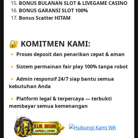
BONUS BULANAN SLOT & LIVEGAME CASINO
BONUS GARANSI SLOT 100%
Bonus Scatter HITAM
🔐 KOMITMEN KAMI:
🔸 Proses deposit dan penarikan cepat & aman
🔸 Sistem permainan fair play 100% tanpa robot
🔸 Admin responsif 24/7 siap bantu semua
kebutuhan Anda
🔸 Platform legal & terpercaya — terbukti
membayar semua kemenangan