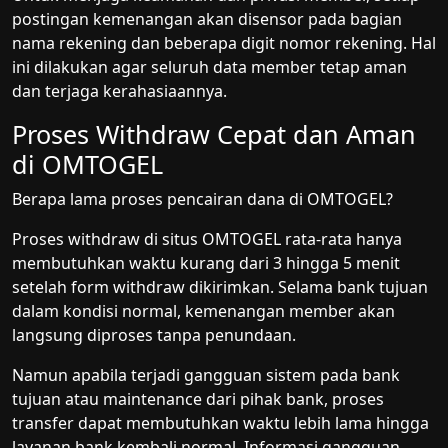
postingan kemenangan akan disensor pada bagian
nama rekening dan beberapa digit nomor rekening. Hal
ini dilakukan agar seluruh data member tetap aman
dan terjaga kerahasiaannya.
Proses Withdraw Cepat dan Aman
di OMTOGEL
Berapa lama proses pencairan dana di OMTOGEL?
Proses withdraw di situs OMTOGEL rata-rata hanya
membutuhkan waktu kurang dari 3 hingga 5 menit
setelah form withdraw dikirimkan. Selama bank tujuan
dalam kondisi normal, kemenangan member akan
langsung diproses tanpa penundaan.
Namun apabila terjadi gangguan sistem pada bank
tujuan atau maintenance dari pihak bank, proses
transfer dapat membutuhkan waktu lebih lama hingga
layanan bank kembali normal. Informasi gangguan