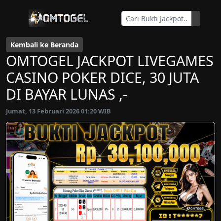
Kembali ke Beranda
OMTOGEL JACKPOT LIVEGAMES
CASINO POKER DICE, 30 JUTA
DI BAYAR LUNAS ,-
Jumat, 13 Februari 2026 01:20 WIB