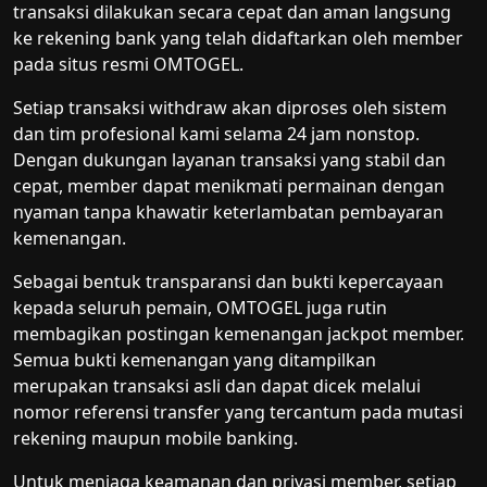
transaksi dilakukan secara cepat dan aman langsung
ke rekening bank yang telah didaftarkan oleh member
pada situs resmi OMTOGEL.
Setiap transaksi withdraw akan diproses oleh sistem
dan tim profesional kami selama 24 jam nonstop.
Dengan dukungan layanan transaksi yang stabil dan
cepat, member dapat menikmati permainan dengan
nyaman tanpa khawatir keterlambatan pembayaran
kemenangan.
Sebagai bentuk transparansi dan bukti kepercayaan
kepada seluruh pemain, OMTOGEL juga rutin
membagikan postingan kemenangan jackpot member.
Semua bukti kemenangan yang ditampilkan
merupakan transaksi asli dan dapat dicek melalui
nomor referensi transfer yang tercantum pada mutasi
rekening maupun mobile banking.
Untuk menjaga keamanan dan privasi member, setiap