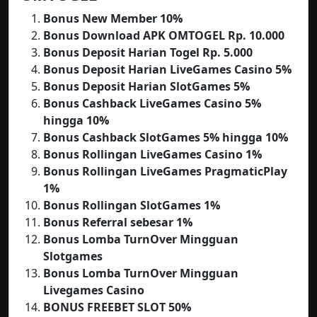
Bonus New Member 10%
Bonus Download APK OMTOGEL Rp. 10.000
Bonus Deposit Harian Togel Rp. 5.000
Bonus Deposit Harian LiveGames Casino 5%
Bonus Deposit Harian SlotGames 5%
Bonus Cashback LiveGames Casino 5%
hingga 10%
Bonus Cashback SlotGames 5% hingga 10%
Bonus Rollingan LiveGames Casino 1%
Bonus Rollingan LiveGames PragmaticPlay
1%
Bonus Rollingan SlotGames 1%
Bonus Referral sebesar 1%
Bonus Lomba TurnOver Mingguan
Slotgames
Bonus Lomba TurnOver Mingguan
Livegames Casino
BONUS FREEBET SLOT 50%