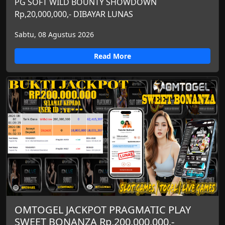
PG SOFT WILD BOUNTY SHOWDOWN
Rp,20,000,000,- DIBAYAR LUNAS
Sabtu, 08 Agustus 2026
Read More
OMTOGEL JACKPOT PRAGMATIC PLAY
SWEET BONANZA Rp,200,000,000,-