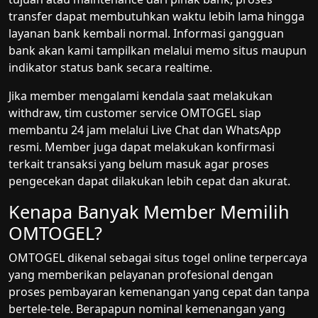
transfer dapat membutuhkan waktu lebih lama hingga
layanan bank kembali normal. Informasi gangguan
bank akan kami tampilkan melalui memo situs maupun
indikator status bank secara realtime.
Jika member mengalami kendala saat melakukan
withdraw, tim customer service OMTOGEL siap
membantu 24 jam melalui Live Chat dan WhatsApp
resmi. Member juga dapat melakukan konfirmasi
terkait transaksi yang belum masuk agar proses
pengecekan dapat dilakukan lebih cepat dan akurat.
Kenapa Banyak Member Memilih
OMTOGEL?
OMTOGEL dikenal sebagai situs togel online terpercaya
yang memberikan pelayanan profesional dengan
proses pembayaran kemenangan yang cepat dan tanpa
bertele-tele. Berapapun nominal kemenangan yang