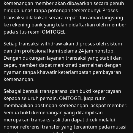
kemenangan member akan dibayarkan secara penuh
hingga lunas tanpa potongan tersembunyi. Proses
transaksi dilakukan secara cepat dan aman langsung
ke rekening bank yang telah didaftarkan oleh member
pada situs resmi OMTOGEL.
Setiap transaksi withdraw akan diproses oleh sistem
dan tim profesional kami selama 24 jam nonstop.
Dengan dukungan layanan transaksi yang stabil dan
cepat, member dapat menikmati permainan dengan
nyaman tanpa khawatir keterlambatan pembayaran
kemenangan.
Sebagai bentuk transparansi dan bukti kepercayaan
kepada seluruh pemain, OMTOGEL juga rutin
membagikan postingan kemenangan jackpot member.
Semua bukti kemenangan yang ditampilkan
merupakan transaksi asli dan dapat dicek melalui
nomor referensi transfer yang tercantum pada mutasi