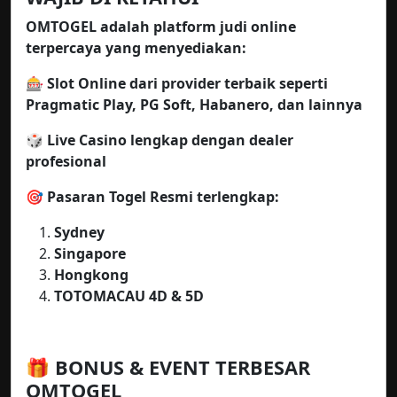
OMTOGEL adalah platform judi online
terpercaya yang menyediakan:
🎰 Slot Online dari provider terbaik seperti
Pragmatic Play, PG Soft, Habanero, dan lainnya
🎲 Live Casino lengkap dengan dealer
profesional
🎯 Pasaran Togel Resmi terlengkap:
Sydney
Singapore
Hongkong
TOTOMACAU 4D & 5D
🎁 BONUS & EVENT TERBESAR
OMTOGEL