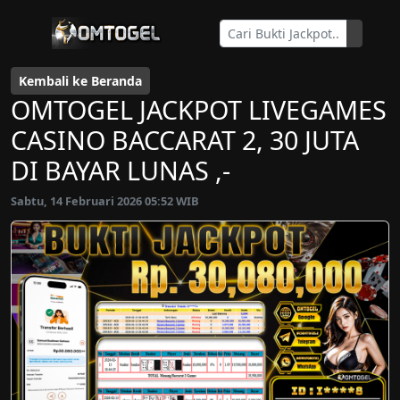
Kembali ke Beranda
OMTOGEL JACKPOT LIVEGAMES
CASINO BACCARAT 2, 30 JUTA
DI BAYAR LUNAS ,-
Sabtu, 14 Februari 2026 05:52 WIB