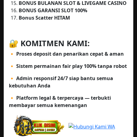
BONUS BULANAN SLOT & LIVEGAME CASINO
BONUS GARANSI SLOT 100%
Bonus Scatter HITAM
🔐 KOMITMEN KAMI:
🔸 Proses deposit dan penarikan cepat & aman
🔸 Sistem permainan fair play 100% tanpa robot
🔸 Admin responsif 24/7 siap bantu semua
kebutuhan Anda
🔸 Platform legal & terpercaya — terbukti
membayar semua kemenangan