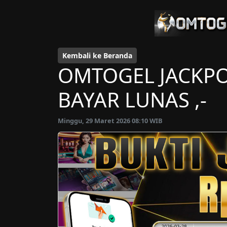
Kembali ke Beranda
OMTOGEL JACKPOT
BAYAR LUNAS ,-
Minggu, 29 Maret 2026 08:10 WIB