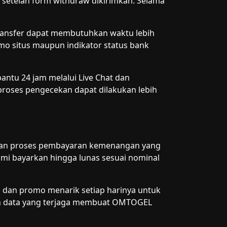
setelah form withdraw dikirimkan. Selama
transfer dapat membutuhkan waktu lebih
mo situs maupun indikator status bank
ntu 24 jam melalui Live Chat dan
proses pengecekan dapat dilakukan lebih
engan proses pembayaran kemenangan yang
mi bayarkan hingga lunas sesuai nominal
 dan promo menarik setiap harinya untuk
nan data yang terjaga membuat OMTOGEL