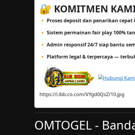
🔐 KOMITMEN KAMI
🔸 Proses deposit dan penarikan cepat
🔸 Sistem permainan fair play 100% ta
🔸 Admin responsif 24/7 siap bantu s
🔸 Platform legal & terpercaya — te
https://i.ibb.co.com/VYgd0QsZ/10.jpg
OMTOGEL - Bandar