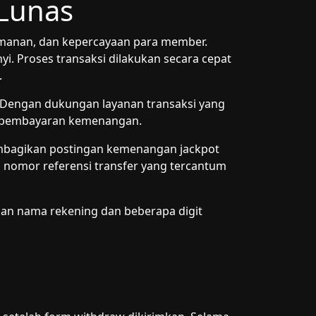
Lunas
manan, dan kepercayaan para member.
 Proses transaksi dilakukan secara cepat
.
. Dengan dukungan layanan transaksi yang
n pembayaran kemenangan.
embagikan postingan kemenangan jackpot
 nomor referensi transfer yang tercantum
an nama rekening dan beberapa digit