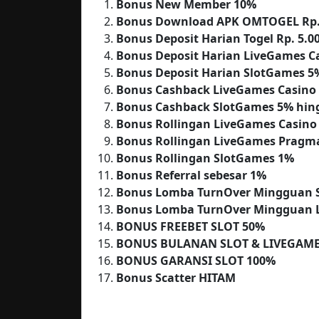
Bonus New Member 10%
Bonus Download APK OMTOGEL Rp.
Bonus Deposit Harian Togel Rp. 5.0
Bonus Deposit Harian LiveGames C
Bonus Deposit Harian SlotGames 5
Bonus Cashback LiveGames Casino
Bonus Cashback SlotGames 5% hin
Bonus Rollingan LiveGames Casino
Bonus Rollingan LiveGames Pragma
Bonus Rollingan SlotGames 1%
Bonus Referral sebesar 1%
Bonus Lomba TurnOver Mingguan 
Bonus Lomba TurnOver Mingguan 
BONUS FREEBET SLOT 50%
BONUS BULANAN SLOT & LIVEGAME
BONUS GARANSI SLOT 100%
Bonus Scatter HITAM