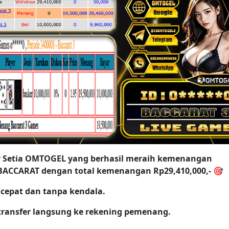
 Setia OMTOGEL yang berhasil meraih kemenangan
BACCARAT dengan total kemenangan Rp29,410,000,- 🎯
cepat dan tanpa kendala.
ransfer langsung ke rekening pemenang.