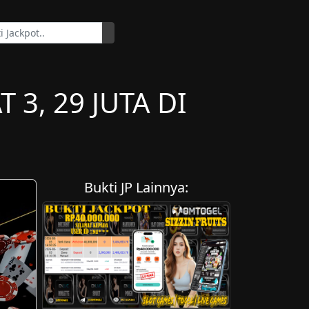
3, 29 JUTA DI
Bukti JP Lainnya: