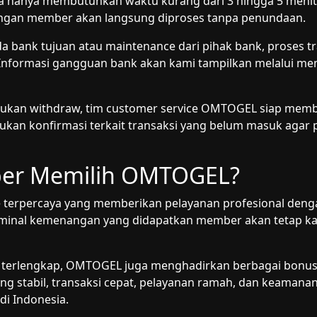
a hanya membutuhkan waktu kurang dari 3 hingga 5 menit 
angan member akan langsung diproses tanpa penundaan.
a bank tujuan atau maintenance dari pihak bank, proses 
 Informasi gangguan bank akan kami tampilkan melalui me
ukan withdraw, tim customer service OMTOGEL siap memba
kan konfirmasi terkait transaksi yang belum masuk agar 
er Memilih OMTOGEL?
ne terpercaya yang memberikan pelayanan profesional d
nominal kemenangan yang didapatkan member akan tetap ka
e terlengkap, OMTOGEL juga menghadirkan berbagai bonus
ang stabil, transaksi cepat, pelayanan ramah, dan keama
di Indonesia.